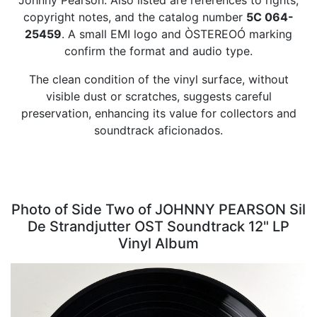
Johnny Pearson. Also listed are references to rights,
copyright notes, and the catalog number
5C 064-
25459
. A small EMI logo and ÒSTEREOÓ marking
confirm the format and audio type.
The clean condition of the vinyl surface, without
visible dust or scratches, suggests careful
preservation, enhancing its value for collectors and
soundtrack aficionados.
Photo of Side Two of JOHNNY PEARSON Sil
De Strandjutter OST Soundtrack 12" LP
Vinyl Album