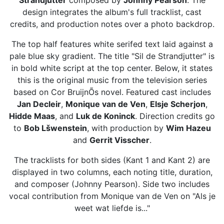
Strandjutter
composed by
Johnny Pearson
. The
design integrates the album's full tracklist, cast
credits, and production notes over a photo backdrop.
The top half features white serifed text laid against a
pale blue sky gradient. The title "Sil de Strandjutter" is
in bold white script at the top center. Below, it states
this is the original music from the television series
based on Cor BruijnÕs novel. Featured cast includes
Jan Decleir
,
Monique van de Ven
,
Elsje Scherjon
,
Hidde Maas
, and
Luk de Koninck
. Direction credits go
to
Bob Lšwenstein
, with production by
Wim Hazeu
and
Gerrit Visscher
.
The tracklists for both sides (Kant 1 and Kant 2) are
displayed in two columns, each noting title, duration,
and composer (Johnny Pearson). Side two includes
vocal contribution from Monique van de Ven on "Als je
weet wat liefde is..."